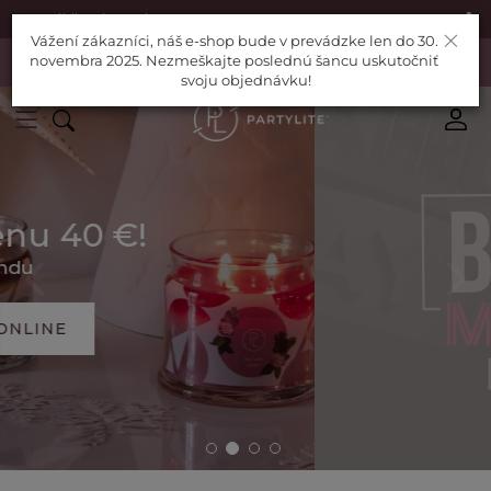
|
Nájdite si Poradcu
Pomoc
×
Vážení zákazníci, náš e-shop bude v prevádzke len do 30.
Vážení zákazníci, náš e-shop bude v prevádzke len do 30. novembra
novembra 2025. Nezmeškajte poslednú šancu uskutočniť
2025. Nezmeškajte poslednú šancu uskutočniť svoju objednávku!
svoju objednávku!
NAKUPOVAŤ ONLINE