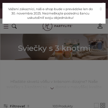
|
Nájdite si Poradcu
Pomoc
Vážení zákazníci, náš e-shop bude v prevádzke len do
Vážení zákazníci, náš e-shop bude v prevádzke len do 30. novembra
30. novembra 2025. Nezmeškajte poslednú šancu
2025. Nezmeškajte poslednú šancu uskutočniť svoju objednávku!
uskutočniť svoju objednávku!
Sviečky s 3 knotmi
Hľadáte skvelú vôňu v krásnom dizajne? Naše
sviečky s 3 knôtmi sú vyrobené v najvyššej kvalite
a sú uložené v dekoratívnych pohároch zo 100%
recyklovateľného skla. 3 knôty umožňujú ich
rovnomerné horenie a ponúkajú optimálne
Filtrovať
103
Produkty