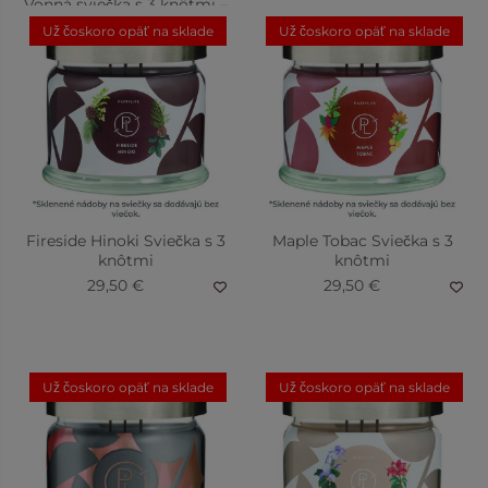
Vonná sviečka s 3 knôtmi –
Pink Grapefruit
Už čoskoro opäť na sklade
Už čoskoro opäť na sklade
28,50 €
Fireside Hinoki Sviečka s 3
Maple Tobac Sviečka s 3
knôtmi
knôtmi
29,50 €
29,50 €
Už čoskoro opäť na sklade
Už čoskoro opäť na sklade