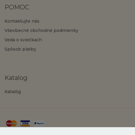
POMOC
Kontaktujte nás
Všeobecné obchodné podmienky
Veda o sviečkach
Spôsob platby
Katalog
Katalóg