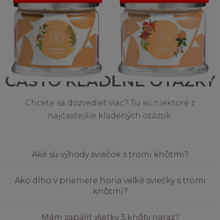
Sviečka s 3 knôtmi
Sviečka s 3 knôtmi
32,00 €
28,50 €
ČASTO KLADENÉ OTÁZKY
Chcete sa dozvedieť viac? Tu sú niektoré z
najčastejšie kladených otázok.
Aké sú výhody sviečok s tromi knôtmi?
Ako dlho v priemere horia veľké sviečky s tromi
knôtmi?
Mám zapáliť všetky 3 knôty naraz?