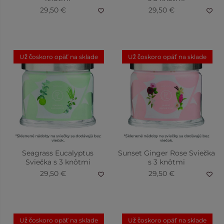
29,50 €
29,50 €
Už čoskoro opäť na sklade
Už čoskoro opäť na sklade
Seagrass Eucalyptus
Sunset Ginger Rose Sviečka
Sviečka s 3 knôtmi
s 3 knôtmi
29,50 €
29,50 €
Salted Honey Bourbon
Grapefruit Peach Paloma
Už čoskoro opäť na sklade
Už čoskoro opäť na sklade