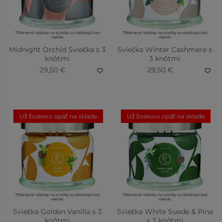
Midnight Orchid Sviečka s 3
Sviečka Winter Cashmere s
knôtmi
3 knôtmi
29,50 €
29,50 €
Už čoskoro opäť na sklade
Už čoskoro opäť na sklade
Sviečka Golden Vanilla s 3
Sviečka White Suede & Pine
knôtmi
s 3 knôtmi