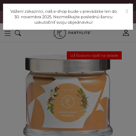
|
Nájdite si Poradcu
Pomoc
Vážení zákazníci, náš e-shop bude v prevádzke len do
Vážení zákazníci, náš e-shop bude v prevádzke len do 30. novembra
30. novembra 2025. Nezmeškajte poslednú šancu
2025. Nezmeškajte poslednú šancu uskutočniť svoju objednávku!
uskutočniť svoju objednávku!
Už čoskoro opäť na sklade