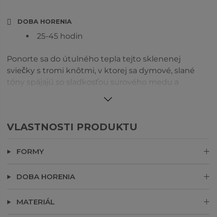
DOBA HORENIA
25-45 hodin
Ponorte sa do útulného tepla tejto sklenenej
sviečky s tromi knôtmi, v ktorej sa dymové, slané
tóny spájajú so sladkosťou surového medu a
bourbonu, aby navodili atmosféru jesenných
stretnutí. Bohaté vanilkové struky a karamelový
záver vás zahalia pocitom uvoľnenia. Táto sviečka,
VLASTNOSTI PRODUKTU
ktorá je ideálna na vytvorenie upokojujúcej,
sofistikovanej atmosféry, ponúka nádhernú
FORMY
kombináciu tepla a elegancie, vďaka čomu je
dokonalým spoločníkom na chladné jesenné
večery.
DOBA HORENIA
Viečko sa môže líšiť.
MATERIÁL