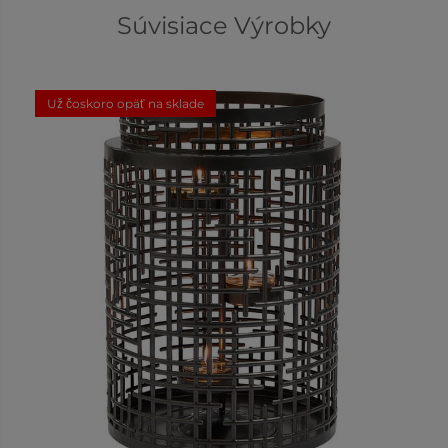
Súvisiace Výrobky
Už čoskoro opäť na sklade