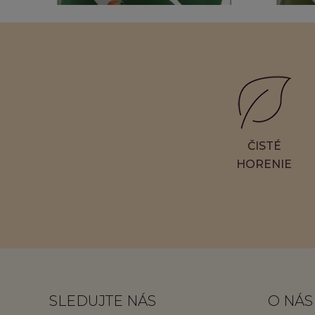
Wild Woods & Foliage Sviečka s 3 knôtmi
Lakesi
28,50 €
1
Hodnotenie
ČISTÉ
HORENIE
SLEDUJTE NÁS
O NÁS