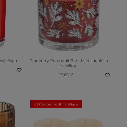
sviečkou
Cranberry Patchouli Bark Mini súdok so
sviečkou
18,00 €
Už čoskoro opäť na sklade