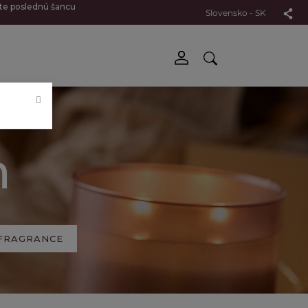
jte poslednú šancu
Slovensko - SK
.
n
FRAGRANCE