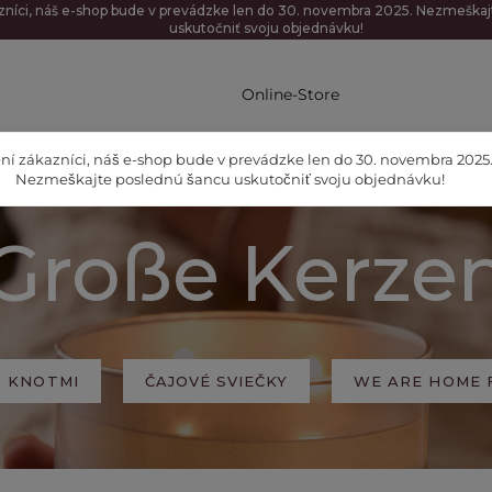
zníci, náš e-shop bude v prevádzke len do 30. novembra 2025. Nezmeška
uskutočniť svoju objednávku!
Online-Store
ní zákazníci, náš e-shop bude v prevádzke len do 30. novembra 2025
Nezmeškajte poslednú šancu uskutočniť svoju objednávku!
Große Kerze
3 KNOTMI
ČAJOVÉ SVIEČKY
WE ARE HOME 