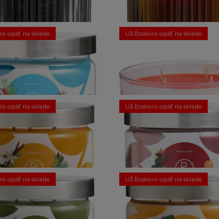
Fatale Súdok so sviečkou
Spiced Pumpkin Súdok so 
ro opäť na sklade
Už čoskoro opäť na sklade
29,50 €
29,50 €
18
Recenzi
eascape Sviečka s 3 knôtmi
Love is Love Súdok so sviečk
Orange Bellini
ro opäť na sklade
Už čoskoro opäť na sklade
28,50 €
39,00 €
1
Hodnoteni
o Biscotti Sviečka s 3 knôtmi
Autumn Sangria Sviečka s 
ro opäť na sklade
Už čoskoro opäť na sklade
32,00 €
32,00 €
4
Recenzie
2
Recenzie