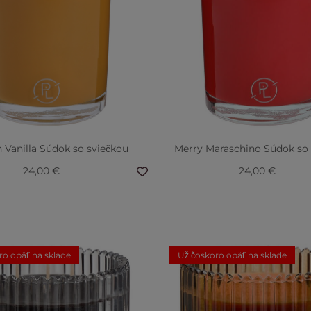
 Vanilla Súdok so sviečkou
Merry Maraschino Súdok so 
24,00 €
24,00 €
ro opäť na sklade
Už čoskoro opäť na sklade