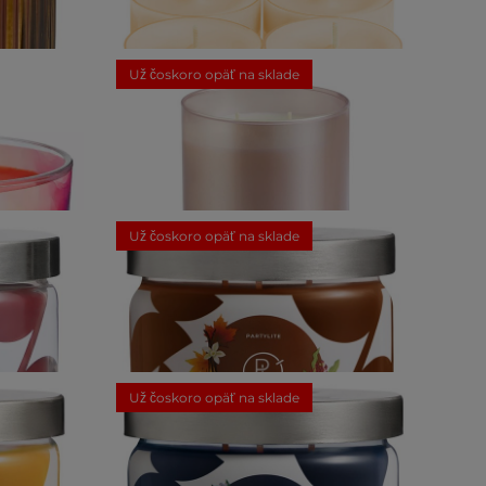
sviečkou
GloLite by PartyLite® Spiced Pumpkin
Veľké čajové sviečky, 4 ks
Už čoskoro opäť na sklade
15,00 €
e
ou – Blood
Cinnamon & Bayberry Sviečka s 2 knôtmi
Už čoskoro opäť na sklade
53,00 €
e
3 knôtmi
Maplewood & Oakmoss Sviečka s 3
knôtmi
Už čoskoro opäť na sklade
28,50 €
1
Hodnotenie