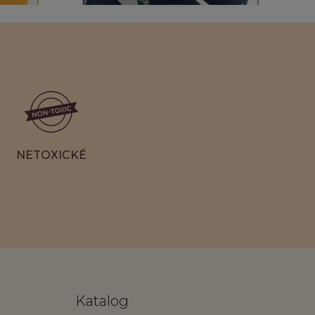
 knôtmi
Winter Nights Sviečka s 3 knôtmi
28,50 €
NETOXICKÉ
Katalog