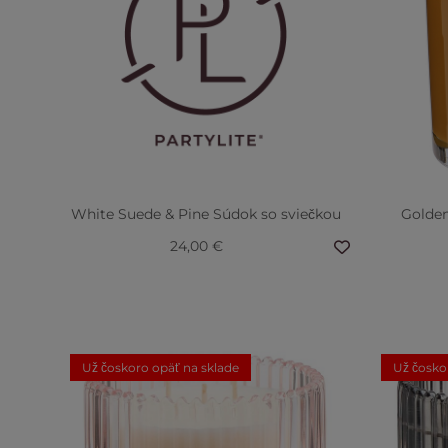
White Suede & Pine Súdok so sviečkou
Golden
24,00 €
Už čoskoro opäť na sklade
Už čosko