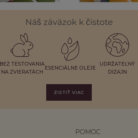
de Moss Sviečka s 3 knôtmi
Whiskey & Oak Sviečka s 3
28,50 €
28,50 €
Náš záväzok k čistote
3
Recenzie
BEZ TESTOVANIA
UDRŽATEĽNÝ
ESENCIÁLNE OLEJE
NA ZVIERATÁCH
DIZAJN
ZISTIŤ VIAC
POMOC