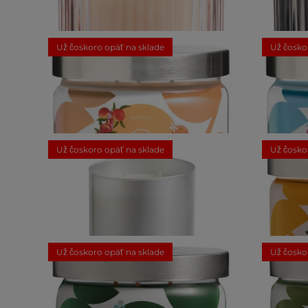
Iced Snowberries™ Súdok so sviečkou
Fig 
Už čoskoro opäť na sklade
Už čosko
29,50 €
Grapefruit Peach Paloma Sviečka s 3
Salty S
knôtmi
Už čoskoro opäť na sklade
Už čosko
28,50 €
Snowflakes & Cotton Sviečka s 2 knôtmi
Pistachi
Už čoskoro opäť na sklade
Už čosko
53,00 €
4
Recenzie