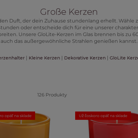
Große Kerzen
en Duft, der dein Zuhause stundenlang erhellt. Wähle
Stunden oder entscheide dich für eine unserer charakter
eiten. Unsere GloLite-Kerzen im Glas brennen bis zu 6
auch das außergewöhnliche Strahlen genießen kannst.
|
|
|
erzenhalter
Kleine Kerzen
Dekorative Kerzen
GloLite Ker
126
Produkty
ro opäť na sklade
Už čoskoro opäť na sklade