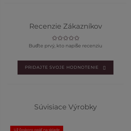
Recenzie Zákazníkov
Buďte prvý, kto napíše recenziu
PRIDAJTE SVOJE HODNOTENIE
Súvisiace Výrobky
Už čoskoro opäť na sklade