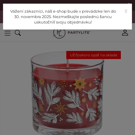
|
Nájdite si Poradcu
Pomoc
Vážení zákazníci, náš e-shop bude v prevádzke len do
Vážení zákazníci, náš e-shop bude v prevádzke len do 30. novembra
30. novembra 2025. Nezmeškajte poslednú šancu
2025. Nezmeškajte poslednú šancu uskutočniť svoju objednávku!
uskutočniť svoju objednávku!
Už čoskoro opäť na sklade