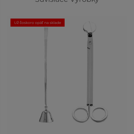
Už čoskoro opäť na sklade