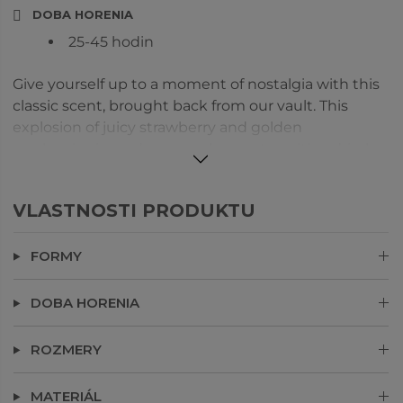
DOBA HORENIA
25-45 hodin
Give yourself up to a moment of nostalgia with this
classic scent, brought back from our vault. This
explosion of juicy strawberry and golden
raspberries is made so much sweeter with a drizzle
of peach nectar. A limited edition 3-Wick Jar Candle
you won't want to miss before it's gone. Lid may
VLASTNOSTI PRODUKTU
vary.
FORMY
DOBA HORENIA
ROZMERY
MATERIÁL