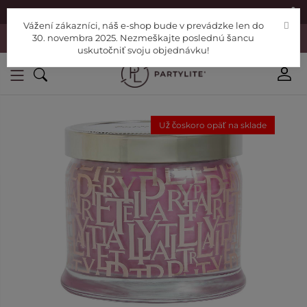
|
Nájdite si Poradcu
Pomoc
Vážení zákazníci, náš e-shop bude v prevádzke len do
Vážení zákazníci, náš e-shop bude v prevádzke len do 30. novembra
30. novembra 2025. Nezmeškajte poslednú šancu
2025. Nezmeškajte poslednú šancu uskutočniť svoju objednávku!
uskutočniť svoju objednávku!
Už čoskoro opäť na sklade