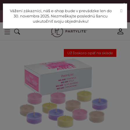
|
Nájdite si Poradcu
Pomoc
Vážení zákazníci, náš e-shop bude v prevádzke len do
Vážení zákazníci, náš e-shop bude v prevádzke len do 30. novembra
30. novembra 2025. Nezmeškajte poslednú šancu
2025. Nezmeškajte poslednú šancu uskutočniť svoju objednávku!
uskutočniť svoju objednávku!
Už čoskoro opäť na sklade