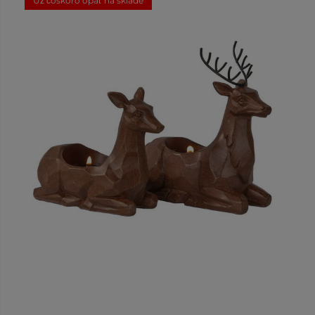
Už čoskoro opäť na sklade