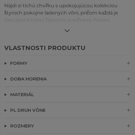
Nájdi si tichú chvíľku s upokojujúcou kolekciou
štyroch pokojne ladených vôní, pričom každá je
zastúpená tromi čajovými sviečkami. Frozen
Camellia, Glistening Meadow, Cozy Amber & Wool a
Woodland Sauna naplnia tvoj priestor pokojom – od
zasnežených kvetov až po vône lesného spa.
VLASTNOSTI PRODUKTU
Perfektné na spomalenie a načerpanie síl počas
rušnej sezóny.
FORMY
DOBA HORENIA
MATERIÁL
PL DRUH VÔNE
ROZMERY