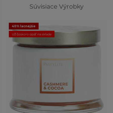
Súvisiace Výrobky
40% lacnejšie
Už čoskoro opäť na sklade