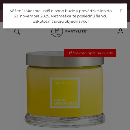
|
Nájdite si Poradcu
Pomoc
Vážení zákazníci, náš e-shop bude v prevádzke len do
Vážení zákazníci, náš e-shop bude v prevádzke len do 30. novembra
30. novembra 2025. Nezmeškajte poslednú šancu
2025. Nezmeškajte poslednú šancu uskutočniť svoju objednávku!
uskutočniť svoju objednávku!
Už čoskoro opäť na sklade