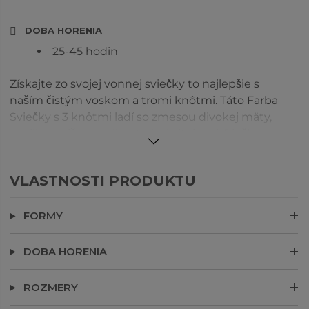
DOBA HORENIA
25-45 hodin
Získajte zo svojej vonnej sviečky to najlepšie s
naším čistým voskom a tromi knôtmi. Táto Farba
Sviečky s 3 knôtmi ladí so zmesou divokej mäty,
vanilky a pižma s pikantnými citrónmi. Biečko sa
môže líšiť.
VLASTNOSTI PRODUKTU
Naše sklo je vyrábané dvomi rôznymi dodávateľmi a môže sa trochu líšiť
vo vzhľade. Stále majú čistý vosk dlhú dobu horenia, ktorú tak všetci
milujete! Viečko sa môže líšiť.
FORMY
DOBA HORENIA
ROZMERY