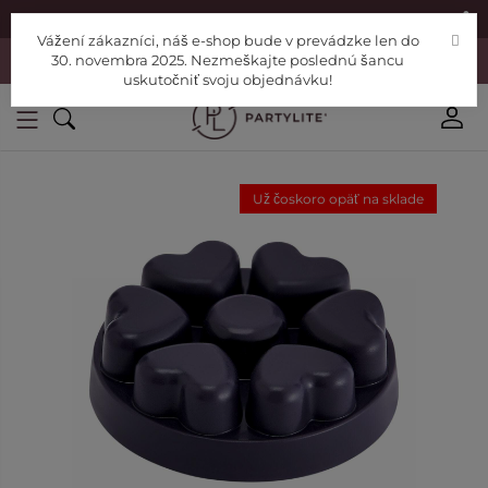
|
Nájdite si Poradcu
Pomoc
Vážení zákazníci, náš e-shop bude v prevádzke len do
Vážení zákazníci, náš e-shop bude v prevádzke len do 30. novembra
30. novembra 2025. Nezmeškajte poslednú šancu
2025. Nezmeškajte poslednú šancu uskutočniť svoju objednávku!
uskutočniť svoju objednávku!
Už čoskoro opäť na sklade