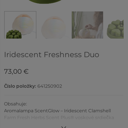
Next
Iridescent Freshness Duo
73,00 €
Číslo položky:
641250902
Obsahuje:
Aromalampa ScentGlow – Iridescent Clamshell
Farm Fresh Herbs Scent Plus® voskové srdiečka