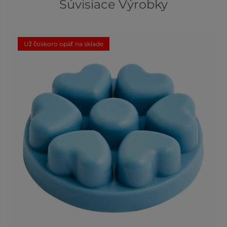
Súvisiace Výrobky
Už čoskoro opäť na sklade