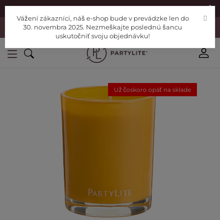
|
Nájdite si Poradcu
Pomoc
Vážení zákazníci, náš e-shop bude v prevádzke len do
Vážení zákazníci, náš e-shop bude v prevádzke len do 30. novembra
30. novembra 2025. Nezmeškajte poslednú šancu
2025. Nezmeškajte poslednú šancu uskutočniť svoju objednávku!
uskutočniť svoju objednávku!
Už čoskoro opäť na sklade