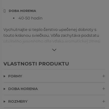
DOBA HORENIA
40-50 hodin
Vychutnajte si teplo čerstvo upečenej dobroty s
touto krásnou sviečkou. Vôňa zachytáva podstatu
útulného jesenného dňa vďaka aromatickej zmesi
pražených pistácií, mandľového krému a teplého
pečiva, ktorú umocňuje sladkosť zlatistého medu a
sladkej vanilky. Sviečka sa dodáva vo farebnej
VLASTNOSTI PRODUKTU
nádobe, ktorá zodpovedá jej lákavej vôni, a ponúka
až 50 hodín upokojujúceho tepla inšpirovaného
FORMY
pekárňou.
DOBA HORENIA
ROZMERY