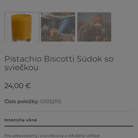
Pistachio Biscotti Súdok so
sviečkou
24,00 €
Číslo položky:
G1032115
Intenzita vône
Pre sebavedomý, viacvrstvový a odvážny vzhľad