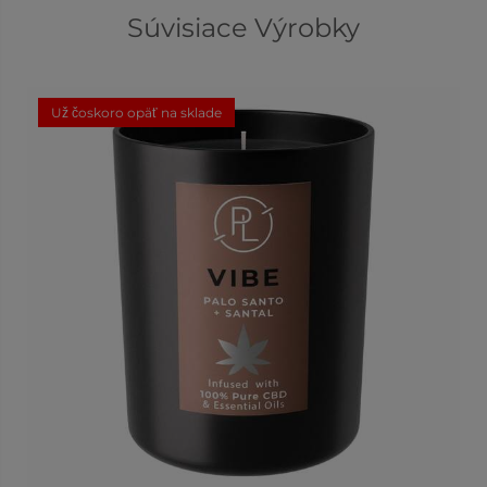
Súvisiace Výrobky
Už čoskoro opäť na sklade