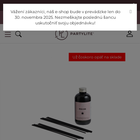
|
Nájdite si Poradcu
Pomoc
Vážení zákazníci, náš e-shop bude v prevádzke len do
Vážení zákazníci, náš e-shop bude v prevádzke len do 30. novembra
30. novembra 2025. Nezmeškajte poslednú šancu
2025. Nezmeškajte poslednú šancu uskutočniť svoju objednávku!
uskutočniť svoju objednávku!
Už čoskoro opäť na sklade