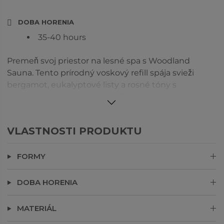
DOBA HORENIA
35-40 hours
Premeň svoj priestor na lesné spa s Woodland
Sauna. Tento prírodný voskový refill spája svieži
bergamot, eukalyptové listy a rosné tóny s
himalájskou soľou a levanduľou. Snehom pokryté
ihličie, hinoki a mach vytvárajú hrejivý základ, ktorý
upokojuje zmysly a obnovuje rovnováhu.
VLASTNOSTI PRODUKTU
Každý refill prichádza v papierovom kelímku s
viečkom – jednoducho odstráň vosk a vlož ho do
FORMY
svojho doplniteľného skleneného pohára.
Poznámka: Nenechávaj vosk horieť v papierovom kelímku.
DOBA HORENIA
MATERIÁL