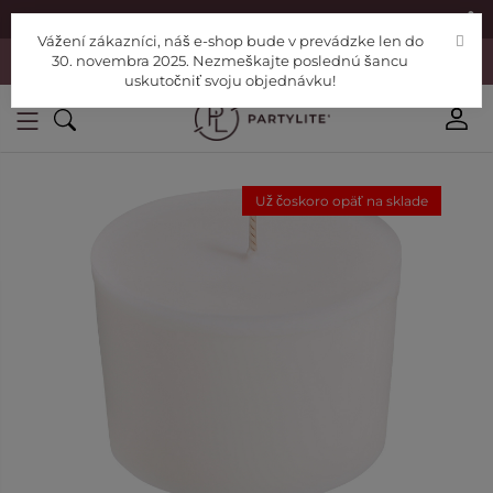
|
Nájdite si Poradcu
Pomoc
Vážení zákazníci, náš e-shop bude v prevádzke len do
Vážení zákazníci, náš e-shop bude v prevádzke len do 30. novembra
30. novembra 2025. Nezmeškajte poslednú šancu
2025. Nezmeškajte poslednú šancu uskutočniť svoju objednávku!
uskutočniť svoju objednávku!
Už čoskoro opäť na sklade