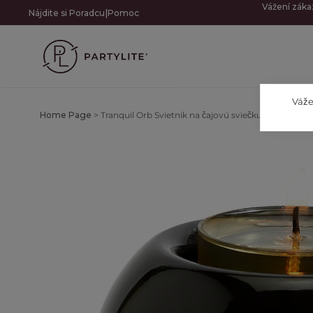
Vážení záka
|
Nájdite si Poradcu
Pomoc
Váže
Home Page
>
Tranquil Orb Svietnik na čajovú sviečku