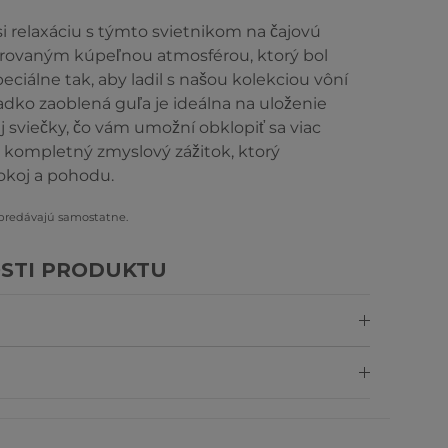
si relaxáciu s týmto svietnikom na čajovú
irovaným kúpeľnou atmosférou, ktorý bol
eciálne tak, aby ladil s našou kolekciou vôní
adko zaoblená guľa je ideálna na uloženie
j sviečky, čo vám umožní obklopiť sa viac
e kompletný zmyslový zážitok, ktorý
okoj a pohodu.
 predávajú samostatne.
STI PRODUKTU