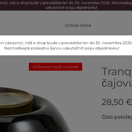
zníci, náš e-shop bude v prevádzke len do 30. novembra 2025. Nezmeška
uskutočniť svoju objednávku!
Online-Store
ní zákazníci, náš e-shop bude v prevádzke len do 30. novembra 2025
Nezmeškajte poslednú šancu uskutočniť svoju objednávku!
Už čoskoro opäť na sklade
Tranq
čajov
28,50 
Číslo položk