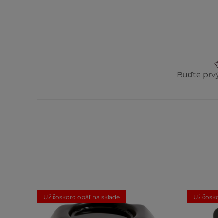
Buďte prvý
Už čoskoro opäť na sklade
Už čosko