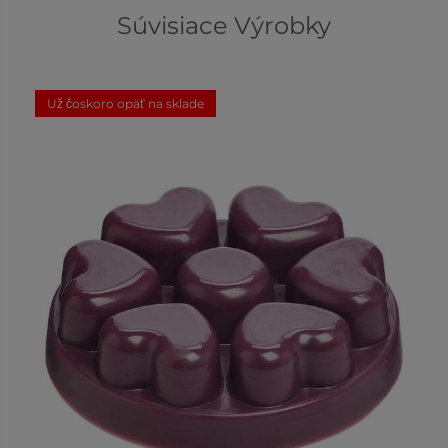
Súvisiace Výrobky
Už čoskoro opäť na sklade