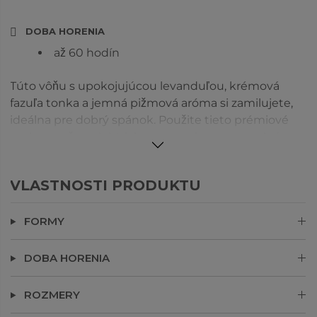
DOBA HORENIA
až 60 hodín
Túto vôňu s upokojujúcou levanduľou, krémová
fazuľa tonka a jemná pižmová aróma si zamilujete,
ideálna pre dobrý spánok. Použite tieto prémiové
vosky s našou elektrickou aromalampou pre krásnu
vôňu bez plameňa.
VLASTNOSTI PRODUKTU
FORMY
DOBA HORENIA
ROZMERY