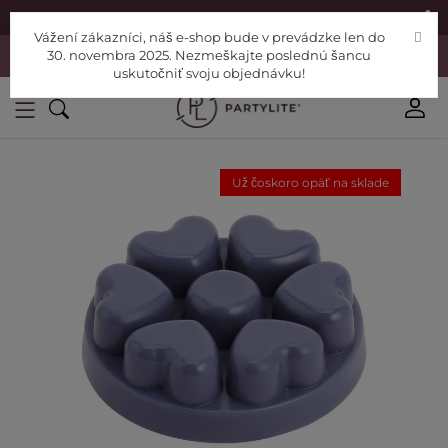
|
Nájdite si Poradcu
Pomoc
Vážení zákazníci, náš e-shop bude v prevádzke len do
Vážení zákazníci, náš e-shop bude v prevádzke len do 30. novembra
30. novembra 2025. Nezmeškajte poslednú šancu
2025. Nezmeškajte poslednú šancu uskutočniť svoju objednávku!
uskutočniť svoju objednávku!
Už čoskoro opäť na sklade