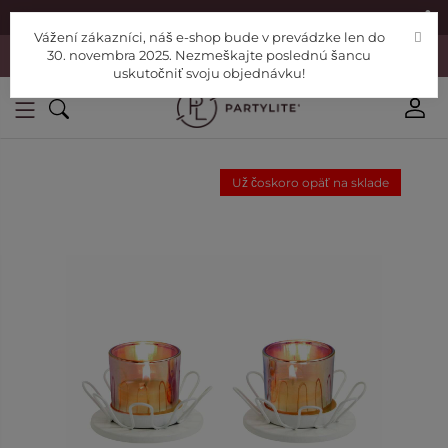
|
Nájdite si Poradcu
Pomoc
Vážení zákazníci, náš e-shop bude v prevádzke len do
Vážení zákazníci, náš e-shop bude v prevádzke len do 30. novembra
30. novembra 2025. Nezmeškajte poslednú šancu
2025. Nezmeškajte poslednú šancu uskutočniť svoju objednávku!
uskutočniť svoju objednávku!
Už čoskoro opäť na sklade