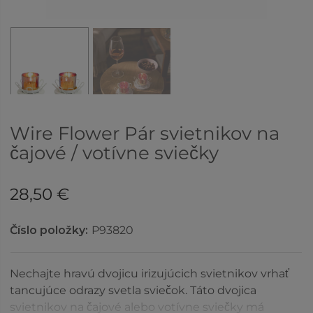
Wire Flower Pár svietnikov na
čajové / votívne sviečky
28,50 €
Číslo položky:
P93820
Nechajte hravú dvojicu irizujúcich svietnikov vrhať
tancujúce odrazy svetla sviečok. Táto dvojica
svietnikov na čajové alebo votívne sviečky má