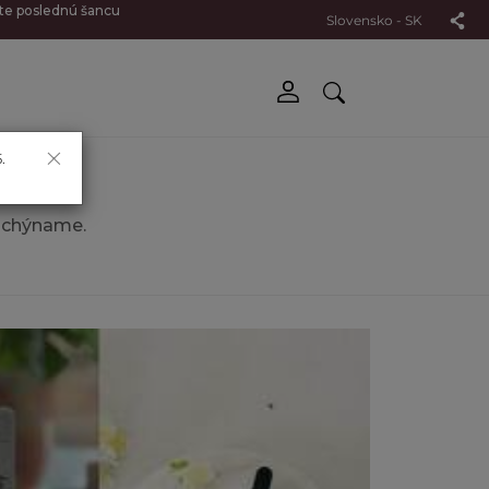
jte poslednú šancu
Slovensko - SK
×
.
dchýname.