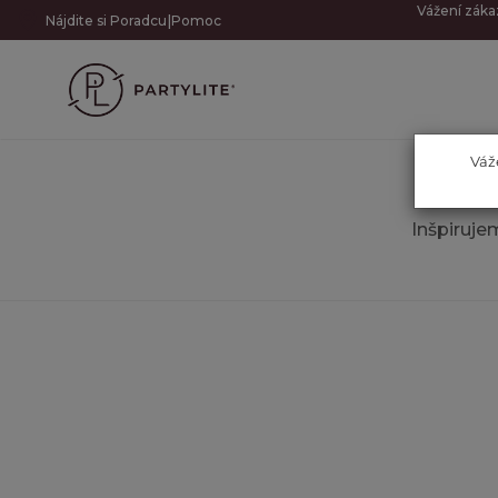
Vážení záka
|
Nájdite si Poradcu
Pomoc
Váž
Inšpiruj