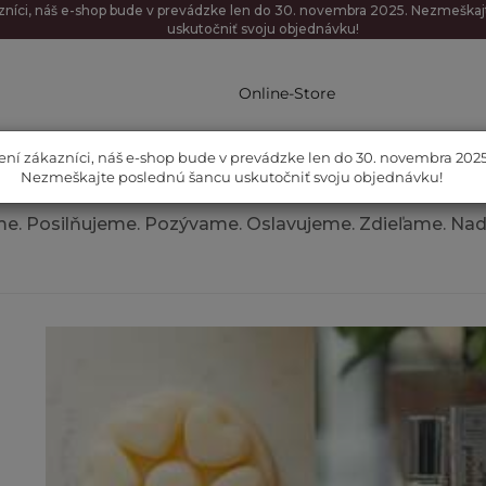
zníci, náš e-shop bude v prevádzke len do 30. novembra 2025. Nezmeška
uskutočniť svoju objednávku!
Online-Store
ení zákazníci, náš e-shop bude v prevádzke len do 30. novembra 2025
Nezmeškajte poslednú šancu uskutočniť svoju objednávku!
FRAGRANCES
eme. Posilňujeme. Pozývame. Oslavujeme. Zdieľame. Na