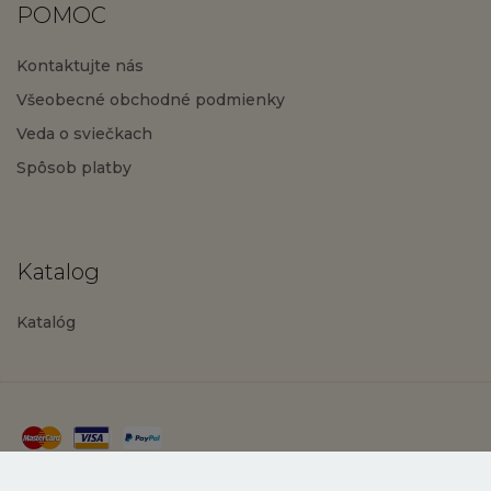
POMOC
Kontaktujte nás
Všeobecné obchodné podmienky
Veda o sviečkach
Spôsob platby
Katalog
Katalóg
Zásady ochrany osobných údajov