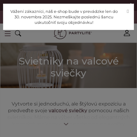
|
Nájdite si Poradcu
Pomoc
Vážení zákazníci, náš e-shop bude v prevádzke len do
Vážení zákazníci, náš e-shop bude v prevádzke len do 30. novembra
30. novembra 2025. Nezmeškajte poslednú šancu
2025. Nezmeškajte poslednú šancu uskutočniť svoju objednávku!
uskutočniť svoju objednávku!
Svietniky na valcové
sviečky
Vytvorte si jednoduchú, ale štýlovú expozíciu a
predveďte svoje
valcové sviečky
pomocou našich
svietnikov. Máme na výber všetko od elegantných
kovových stojanov až po podstavce na sviečky
Colour Stop a lampióny.