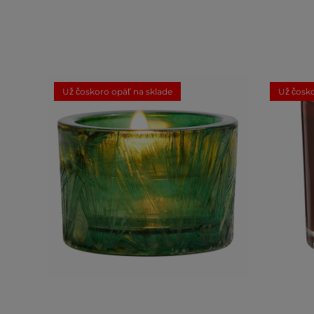
Už čoskoro opäť na sklade
Už čosko