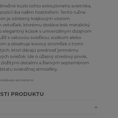
dinečné kúzlo tohto exkluzívneho svietnika,
spozícii iba našim hostiteľom. Tento ručne
ión je zdobený krajkovým vzorom
 vetvičiek, ktorému dodáva lesk metalický
o elegantný kúsok s univerzálnym dizajnom
žiť s valcovou sviečkou, súdkom alebo
kom a obsahuje kovový stromček s tromi
 tých, ktorí dávajú prednosť jemnému
ových sviečok. Ide o úžasný stredový prvok,
i zložitými detailmi a žiarivým septembrom
dstatu sviatočnej atmosféry.
 predávajú samostatne.
STI PRODUKTU