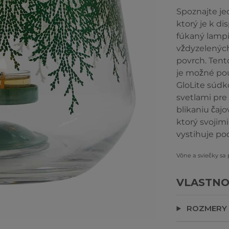
Spoznajte je
ktorý je k di
fúkaný lamp
vždyzelených
povrch. Tent
je možné pou
GloLite súd
svetlami pre
blikaniu čaj
ktorý svojim
vystihuje po
Vône a sviečky sa
VLASTNO
ROZMERY