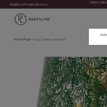
Vážení záka
|
Nájdite si Poradcu
Pomoc
Váže
Home Page
>
Lacy Greens Lampion