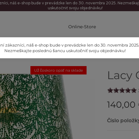
zníci, náš e-shop bude v prevádzke len do 30. novembra 2025. Nezmeška
uskutočniť svoju objednávku!
Online-Store
ní zákazníci, náš e-shop bude v prevádzke len do 30. novembra 2025
Nezmeškajte poslednú šancu uskutočniť svoju objednávku!
Už čoskoro opäť na sklade
Lacy 
140,00
Číslo položk