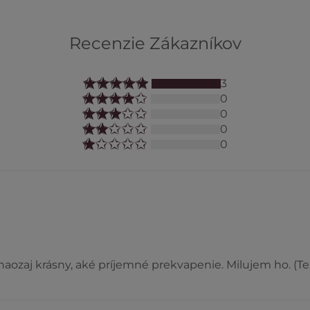
Recenzie Zákazníkov
3
0
0
0
0
a naozaj krásny, aké príjemné prekvapenie. Milujem ho. (