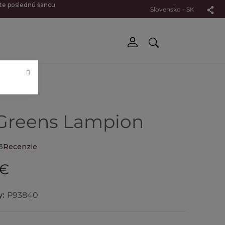
jte poslednú šancu
Slovensko - SK
.
Greens Lampion
3
Recenzie
 €
y:
P93840