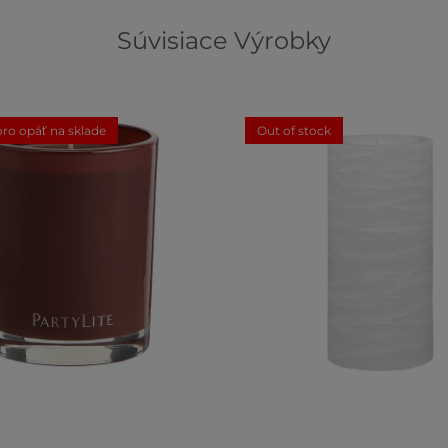
Súvisiace Výrobky
ro opäť na sklade
Out of stock