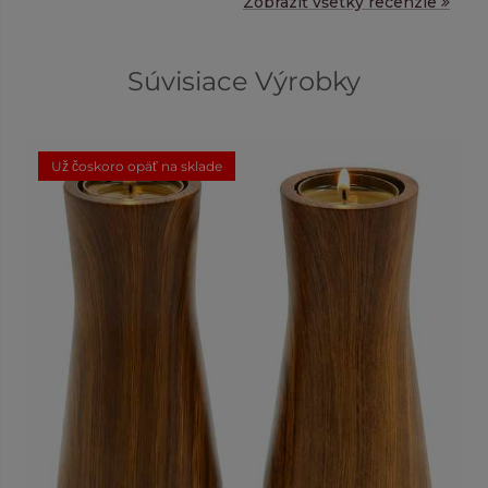
Zobraziť všetky recenzie
Súvisiace Výrobky
Už čoskoro opäť na sklade