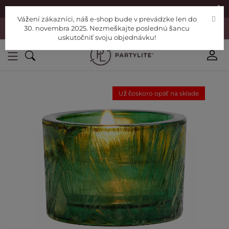
|
Nájdite si Poradcu
Pomoc
Vážení zákazníci, náš e-shop bude v prevádzke len do
Vážení zákazníci, náš e-shop bude v prevádzke len do 30. novembra
30. novembra 2025. Nezmeškajte poslednú šancu
2025. Nezmeškajte poslednú šancu uskutočniť svoju objednávku!
uskutočniť svoju objednávku!
Už čoskoro opäť na sklade