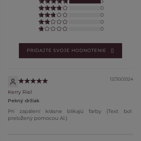
3
0
0
0
0
PRIDAJTE SVOJE HODNOTENIE
12/30/2024
Kerry Riel
Pekný držiak
Pri zapálení krásne blikajú farby (Text bol
preložený pomocou AI.)