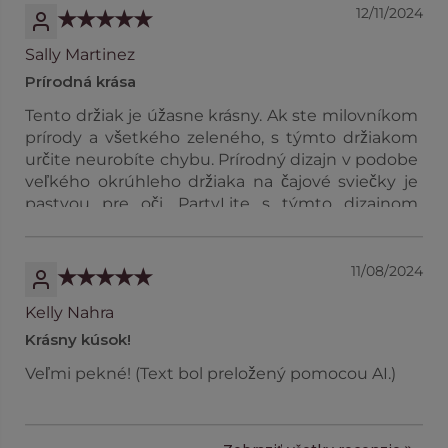
12/11/2024
Sally Martinez
Prírodná krása
Tento držiak je úžasne krásny. Ak ste milovníkom
prírody a všetkého zeleného, s týmto držiakom
určite neurobíte chybu. Prírodný dizajn v podobe
veľkého okrúhleho držiaka na čajové sviečky je
pastvou pre oči. PartyLite s týmto dizajnom
naozaj zabodoval, ale ja som predsa len zaujatý
milovník prírody! (Text bol preložený pomocou
AI.)
11/08/2024
Kelly Nahra
Krásny kúsok!
Veľmi pekné! (Text bol preložený pomocou AI.)