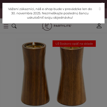
|
Nájdite si Poradcu
Pomoc
Vážení zákazníci, náš e-shop bude v prevádzke len do
Vážení zákazníci, náš e-shop bude v prevádzke len do 30. novembra
30. novembra 2025. Nezmeškajte poslednú šancu
2025. Nezmeškajte poslednú šancu uskutočniť svoju objednávku!
uskutočniť svoju objednávku!
Už čoskoro opäť na sklade