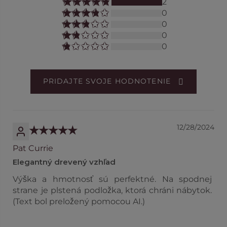
2
0
0
0
0
PRIDAJTE SVOJE HODNOTENIE
12/28/2024
Pat Currie
Elegantný drevený vzhľad
Výška a hmotnosť sú perfektné. Na spodnej
strane je plstená podložka, ktorá chráni nábytok.
(Text bol preložený pomocou AI.)