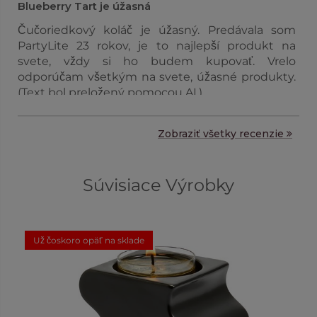
Blueberry Tart je úžasná
Čučoriedkový koláč je úžasný. Predávala som
PartyLite 23 rokov, je to najlepší produkt na
svete, vždy si ho budem kupovať. Vrelo
odporúčam všetkým na svete, úžasné produkty.
(Text bol preložený pomocou AI.)
Zobraziť všetky recenzie
Súvisiace Výrobky
Už čoskoro opäť na sklade