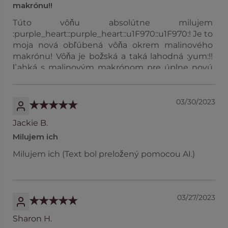
makrónu!!
Túto vôňu absolútne milujem
:purple_heart::purple_heart::u1F970::u1F970:! Je to
moja nová obľúbená vôňa okrem malinového
makrónu! Vôňa je božská a taká lahodná :yum:!!
Ľahká s malinovým makrónom pre úplne novú
božskú a lahodnú vôňu! V roku 2000 som bola
hostiteľkou mnohých PL party a som veľmi rada,
že som PL znovu objavila!! Milujem, ako čisté horí
03/30/2023
a ako vôňa vydrží aj po rokoch! Stále mám sviečky
Jackie B.
s vôňou melónu, medového melónu a teplého
banánového chleba, ktoré stále voňajú spolu s
Milujem ich
mnohými ďalšími vôňami! Prosím, nechajte
Milujem ich (Text bol preložený pomocou AI.)
čučoriedku :u1FAD0: tart v ponuke!! (Text bol
preložený pomocou AI.)
03/27/2023
Sharon H.