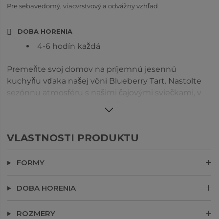
Pre sebavedomý, viacvrstvový a odvážny vzhľad
DOBA HORENIA
4-6 hodín každá
Premeňte svoj domov na príjemnú jesennú
kuchyňu vďaka našej vôni Blueberry Tart. Nastolte
sezónnu atmosféru s našimi čajovými sviečkami, v
ktorých sa sladké a trpké čučoriedky snúbia s
lahodnou vanilkou a nádychom melasy a potom sú
zabalené do teplého maslového cesta.
VLASTNOSTI PRODUKTU
FORMY
DOBA HORENIA
ROZMERY