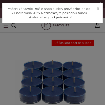
|
Nájdite si Poradcu
Pomoc
Vážení zákazníci, náš e-shop bude v prevádzke len do
Vážení zákazníci, náš e-shop bude v prevádzke len do 30. novembra
30. novembra 2025. Nezmeškajte poslednú šancu
2025. Nezmeškajte poslednú šancu uskutočniť svoju objednávku!
uskutočniť svoju objednávku!
Už čoskoro opäť na sklade