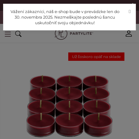
|
Nájdite si Poradcu
Pomoc
Vážení zákazníci, náš e-shop bude v prevádzke len do
Vážení zákazníci, náš e-shop bude v prevádzke len do 30. novembra
30. novembra 2025. Nezmeškajte poslednú šancu
2025. Nezmeškajte poslednú šancu uskutočniť svoju objednávku!
uskutočniť svoju objednávku!
Už čoskoro opäť na sklade