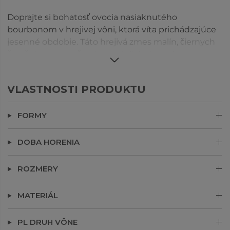
Doprajte si bohatosť ovocia nasiaknutého
bourbonom v hrejivej vôni, ktorá víta prichádzajúce
jesenné obdobie. Táto hrejivá zmes malín, čiernych
čerešní, pomaranča a tmavej slivky je sudom
nasiaknutá vôňa oživená nádychom klinčekov,
vanilky a sviežej fazule tonka. Naše čajové sviečky
VLASTNOSTI PRODUKTU
sú najkvalitnejšie, s voskom, ktorý sa úplne
skvapalňuje pre výnimočnú vôňu.
FORMY
DOBA HORENIA
ROZMERY
MATERIÁL
PL DRUH VÔNE