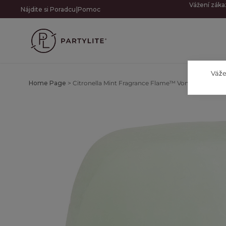
Vážení záka
|
Nájdite si Poradcu
Pomoc
Váže
Home Page
>
Citronella Mint Fragrance Flame™ Vonkajšie vosky,