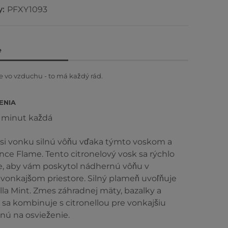
y:
PFXY1093
e
 vo vzduchu - to má každý rád.
ENIA
5 minut každá
si vonku silnú vôňu vďaka týmto voskom a
nce Flame. Tento citronelový vosk sa rýchlo
le, aby vám poskytol nádhernú vôňu v
onkajšom priestore. Silný plameň uvoľňuje
lla Mint. Zmes záhradnej mäty, bazalky a
á sa kombinuje s citronellou pre vonkajšiu
nú na osvieženie.