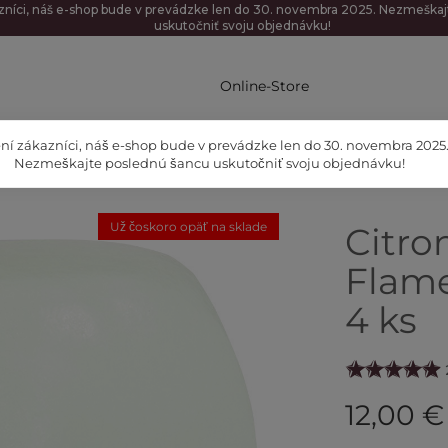
zníci, náš e-shop bude v prevádzke len do 30. novembra 2025. Nezmeška
uskutočniť svoju objednávku!
Online-Store
ní zákazníci, náš e-shop bude v prevádzke len do 30. novembra 2025
Nezmeškajte poslednú šancu uskutočniť svoju objednávku!
 4 ks
Už čoskoro opäť na sklade
Citro
Flame
4 ks
12,00 €