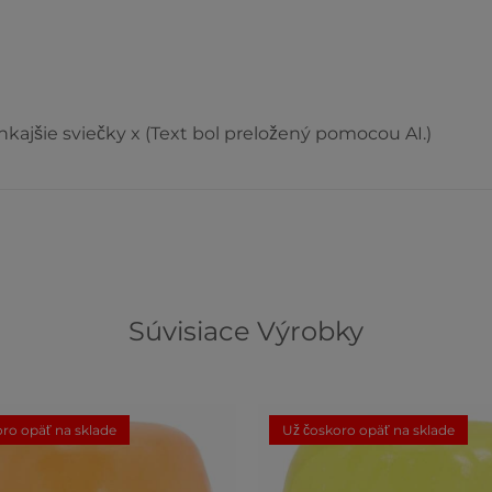
nkajšie sviečky x (Text bol preložený pomocou AI.)
Súvisiace Výrobky
ro opäť na sklade
Už čoskoro opäť na sklade