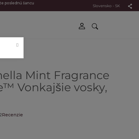
jte poslednú šancu
Slovensko - SK
.
nella Mint Fragrance
™ Vonkajšie vosky,
2
Recenzie