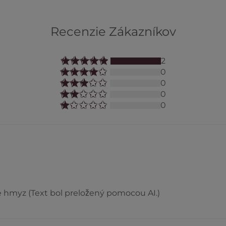
Recenzie Zákazníkov
2
0
0
0
0
 hmyz (Text bol preložený pomocou AI.)