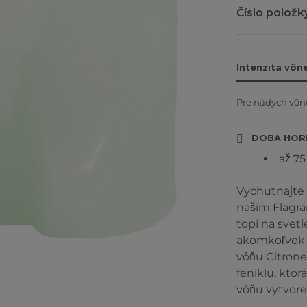
Číslo položk
Intenzita vôn
Pre nádych vône
DOBA HOR
až 7
Vychutnajte 
naším Flagra
topí na svet
akomkoľvek v
vôňu Citrone
feniklu, ktor
vôňu vytvore