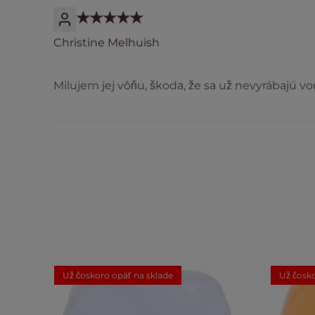
Christine Melhuish
Milujem jej vôňu, škoda, že sa už nevyrábajú vo
Už čoskoro opäť na sklade
Už čosko