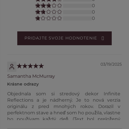
0
0
0
PRIDAJTE SVOJE HODNOTENIE
03/19/2025
Samantha McMurray
Krásne odrazy
Objednala som si stredový dekor Infinite
Reflections a je nádherný. Je to nová verzia
originálu z pred mnohých rokov. Dorazil v
perfektnom stave a hneď som ho použila, vlastne
ho používam každý deň. (Text bol preložený
pomocou AI.)