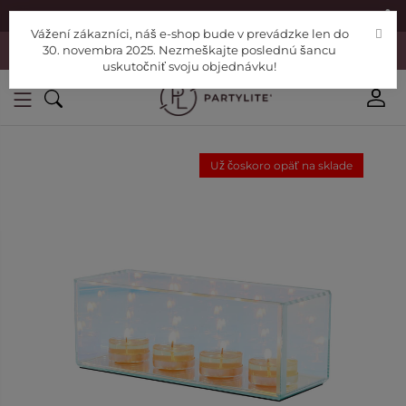
|
Nájdite si Poradcu
Pomoc
Vážení zákazníci, náš e-shop bude v prevádzke len do
Vážení zákazníci, náš e-shop bude v prevádzke len do 30. novembra
30. novembra 2025. Nezmeškajte poslednú šancu
2025. Nezmeškajte poslednú šancu uskutočniť svoju objednávku!
uskutočniť svoju objednávku!
Už čoskoro opäť na sklade