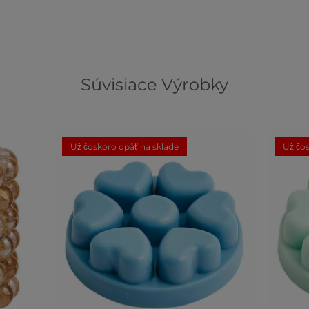
Súvisiace Výrobky
Už čoskoro opäť na sklade
Už čos