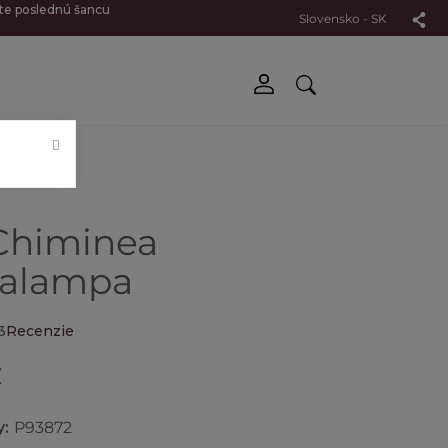
jte poslednú šancu
Slovensko - SK
.
Chiminea
alampa
3
Recenzie
€
y:
P93872