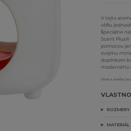
V tejto arom
vôňu jednod
špeciálne na
Scent Plus® 
pomocou jemn
svojmu mini
doplnkom kaž
moderného aj
Vône a sviečky sa
VLASTNO
ROZMERY
MATERIÁL