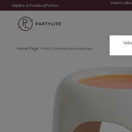
Vážení záka
|
Nájdite si Poradcu
Pomoc
Váže
Home Page
>
Mini Chiminea Aromalampa