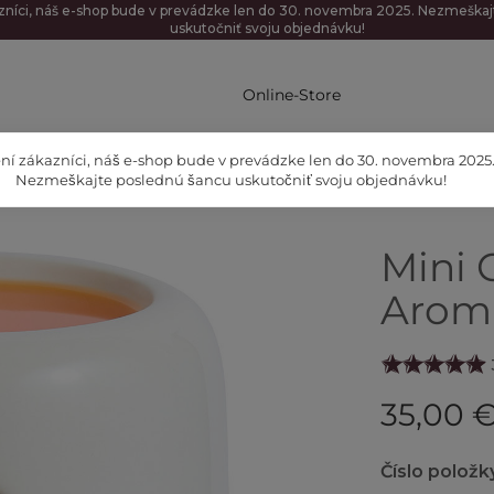
zníci, náš e-shop bude v prevádzke len do 30. novembra 2025. Nezmeška
uskutočniť svoju objednávku!
Online-Store
ní zákazníci, náš e-shop bude v prevádzke len do 30. novembra 2025
Nezmeškajte poslednú šancu uskutočniť svoju objednávku!
Mini 
Arom
35,00 
Číslo položk