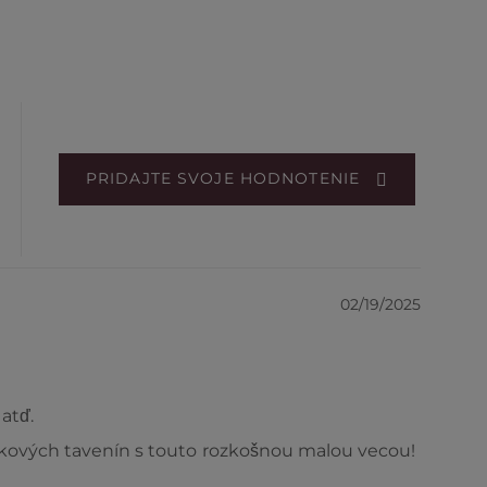
PRIDAJTE SVOJE HODNOTENIE
02/19/2025
atď.
skových tavenín s touto rozkošnou malou vecou!