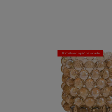
Už čoskoro opäť na sklade