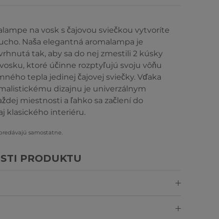
alampe na vosk s čajovou sviečkou vytvoríte
ucho. Naša elegantná aromalampa je
vrhnutá tak, aby sa do nej zmestili 2 kúsky
vosku, ktoré účinne rozptyľujú svoju vôňu
ého tepla jedinej čajovej sviečky. Vďaka
malistickému dizajnu je univerzálnym
dej miestnosti a ľahko sa začlení do
 klasického interiéru.
 predávajú samostatne.
STI PRODUKTU