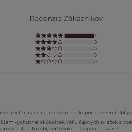
Recenzie Zákazníkov
3
0
0
0
0
bola veľmi náročná, musela som kupovať drevo, čistiť ju 
 môžem vychutnať akúkoľvek vôňu čajových sviečok a vo
i úsmev a stále to robí, keď okolo neho prechádzam!