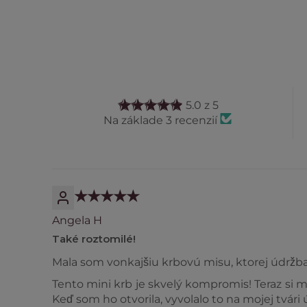
5.0 z 5
Na základe 3 recenzií
Angela H
Také roztomilé!
Mala som vonkajšiu krbovú misu, ktorej údržba 
Tento mini krb je skvelý kompromis! Teraz si
Keď som ho otvorila, vyvolalo to na mojej tvár