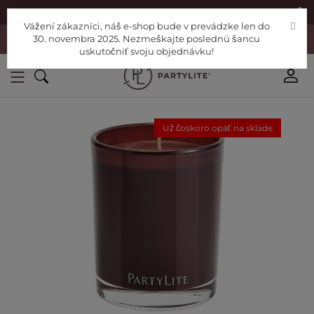
|
Nájdite si Poradcu
Pomoc
Vážení zákazníci, náš e-shop bude v prevádzke len do
Vážení zákazníci, náš e-shop bude v prevádzke len do 30. novembra
30. novembra 2025. Nezmeškajte poslednú šancu
2025. Nezmeškajte poslednú šancu uskutočniť svoju objednávku!
uskutočniť svoju objednávku!
Už čoskoro opäť na sklade