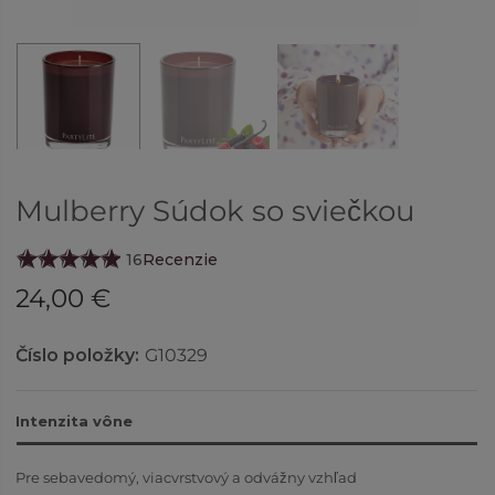
Mulberry Súdok so sviečkou
16
Recenzie
24,00 €
Číslo položky:
G10329
Intenzita vône
Pre sebavedomý, viacvrstvový a odvážny vzhľad