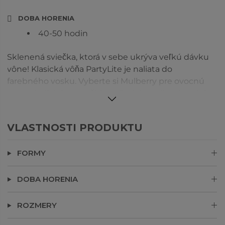
DOBA HORENIA
40-50 hodin
Sklenená sviečka, ktorá v sebe ukrýva veľkú dávku
vône! Klasická vôňa PartyLite je naliata do
farebného vosku. Vyberte si Mulberry pre ovocnú
zmes sladkých moruší, bacuľatých malín a lesných
jahôd s vanilkou a pižmom.
VLASTNOSTI PRODUKTU
FORMY
DOBA HORENIA
ROZMERY