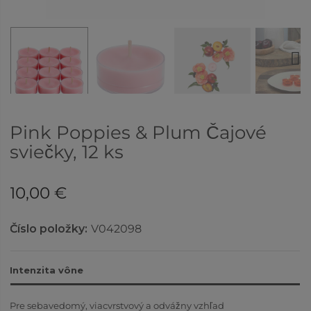
Next
Pink Poppies & Plum Čajové
sviečky, 12 ks
10,00 €
Číslo položky:
V042098
Intenzita vône
Pre sebavedomý, viacvrstvový a odvážny vzhľad