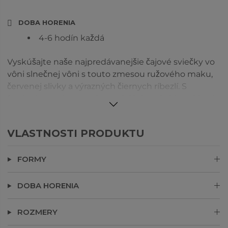
DOBA HORENIA
4-6 hodín každá
Vyskúšajte naše najpredávanejšie čajové sviečky vo
vôni slnečnej vôni s touto zmesou ružového maku,
červenej slivky a výrazných čiernych ríbezlí. S
farebným voskom zodpovedajúcim vôni, ktorý horí
čisto a skvapalňuje pre lepšiu vôňu.
VLASTNOSTI PRODUKTU
FORMY
DOBA HORENIA
ROZMERY