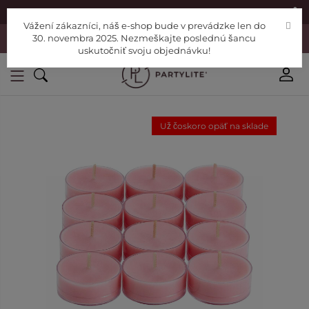
|
Nájdite si Poradcu
Pomoc
Vážení zákazníci, náš e-shop bude v prevádzke len do
Vážení zákazníci, náš e-shop bude v prevádzke len do 30. novembra
30. novembra 2025. Nezmeškajte poslednú šancu
2025. Nezmeškajte poslednú šancu uskutočniť svoju objednávku!
uskutočniť svoju objednávku!
Už čoskoro opäť na sklade