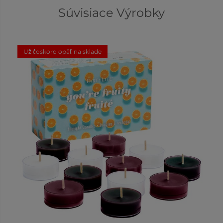
Súvisiace Výrobky
Už čoskoro opäť na sklade