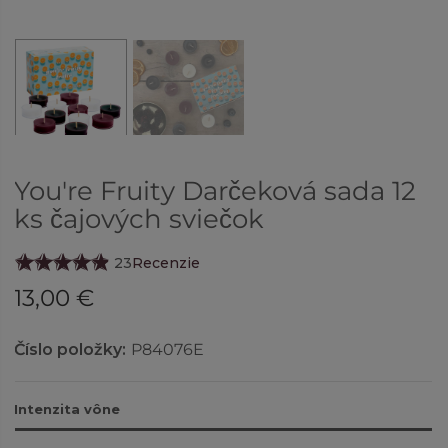
You're Fruity Darčeková sada 12
ks čajových sviečok
23
Recenzie
13,00 €
Číslo položky:
P84076E
Intenzita vône