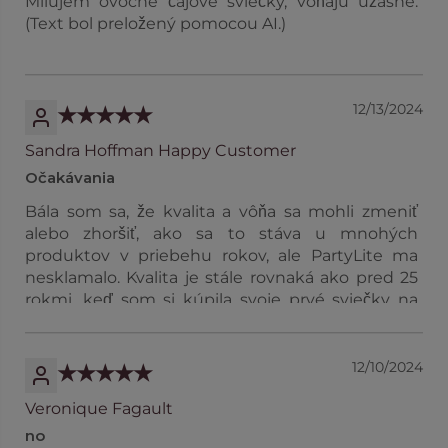
Milujem ovocné čajové sviečky, voňajú úžasne.
(Text bol preložený pomocou AI.)
12/13/2024
Sandra Hoffman Happy Customer
Očakávania
Bála som sa, že kvalita a vôňa sa mohli zmeniť
alebo zhoršiť, ako sa to stáva u mnohých
produktov v priebehu rokov, ale PartyLite ma
nesklamalo. Kvalita je stále rovnaká ako pred 25
rokmi, keď som si kúpila svoje prvé sviečky na
domácej párty. Výborne! (Text bol preložený
pomocou AI.)
12/10/2024
Veronique Fagault
no