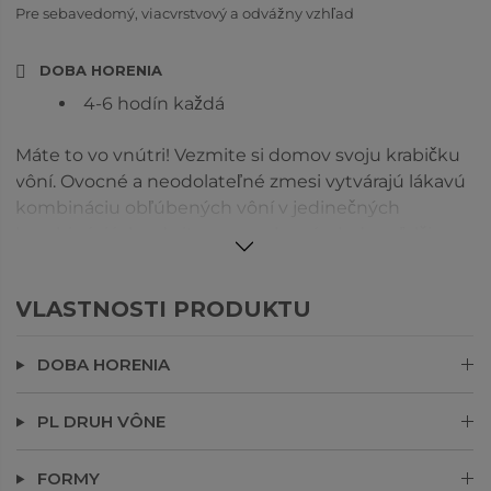
Pre sebavedomý, viacvrstvový a odvážny vzhľad
DOBA HORENIA
4-6 hodín každá
Máte to vo vnútri! Vezmite si domov svoju krabičku
vôní. Ovocné a neodolateľné zmesi vytvárajú lákavú
kombináciu obľúbených vôní v jedinečných
kombináciách od citrusov po lesné plody a ďalšie.
Obsahuje 4 čajové sviečky z každej vône: ced
Snowberries™, Mulberry a Fig Fatale v darčekovom
VLASTNOSTI PRODUKTU
balení.
DOBA HORENIA
PL DRUH VÔNE
FORMY