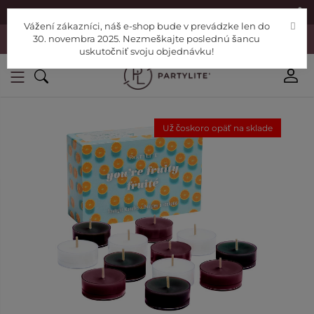
|
Nájdite si Poradcu
Pomoc
Vážení zákazníci, náš e-shop bude v prevádzke len do
Vážení zákazníci, náš e-shop bude v prevádzke len do 30. novembra
30. novembra 2025. Nezmeškajte poslednú šancu
2025. Nezmeškajte poslednú šancu uskutočniť svoju objednávku!
uskutočniť svoju objednávku!
Už čoskoro opäť na sklade