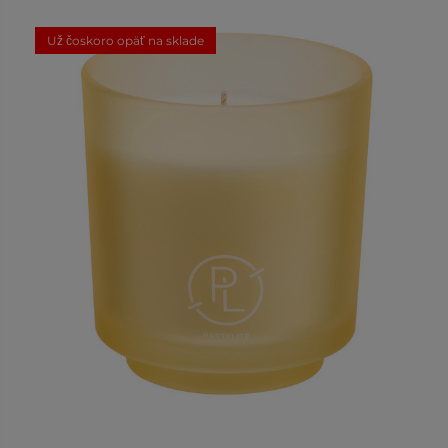
Už čoskoro opäť na sklade