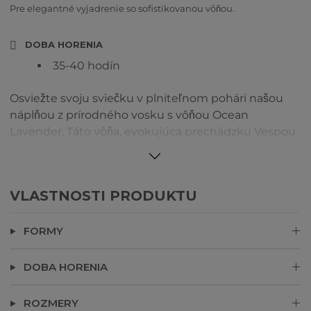
Pre elegantné vyjadrenie so sofistikovanou vôňou.
DOBA HORENIA
35-40 hodín
Osviežte svoju sviečku v plniteľnom pohári našou
náplňou z prírodného vosku s vôňou Ocean
Lavender. Táto vôňa, evokujúca prechádzku Vespou
pozdĺž mora, odhaľuje morské tóny a upokojujúce
levanduľové vlny, spočívajúce na teplých slaných
jantárových podtónoch. Náplň sa dodáva v
VLASTNOSTI PRODUKTU
praktickom papierovom tégliku s viečkom - stačí ho
vyklopiť a vložiť do plniteľnej sklenenej nádoby.
FORMY
Nepáľte vosk v papierovom tégliku. Vychutnávajte
si osviežujúcu pobrežnú vôňu Ocean Lavender vo
svojom domove znova a znova.
DOBA HORENIA
ROZMERY