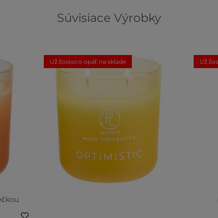
Súvisiace Výrobky
Už čoskoro opäť na sklade
Už čos
ečkou