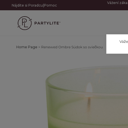
Vážení záka
|
Nájdite si Poradcu
Pomoc
Váže
Home Page
>
Renewed Ombre Súdok so sviečkou