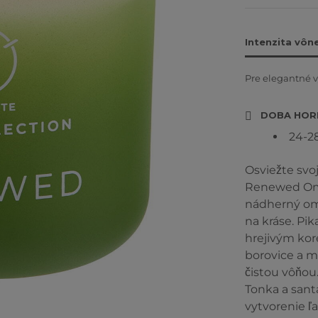
Intenzita vôn
Pre elegantné v
DOBA HOR
24-2
Osviežte svo
Renewed Omb
nádherný om
na kráse. Pi
hrejivým kor
borovice a m
čistou vôňou
Tonka a santa
vytvorenie ľ