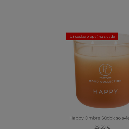
Už čoskoro opäť na sklade
Happy Ombre Súdok so svi
29,50 €