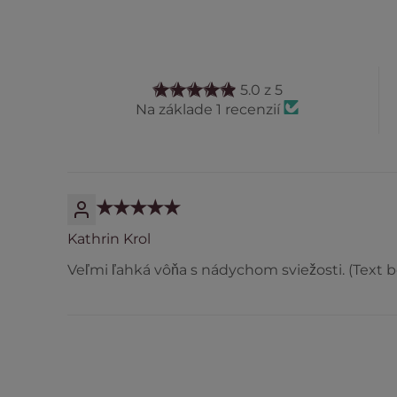
5.0 z 5
Na základe 1 recenzií
Kathrin Krol
Veľmi ľahká vôňa s nádychom sviežosti. (Text 