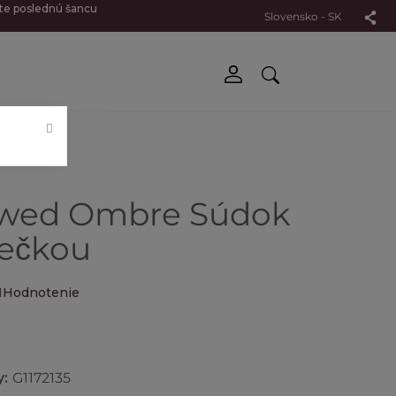
jte poslednú šancu
Slovensko - SK
.
wed Ombre Súdok
iečkou
1
Hodnotenie
€
y:
G1172135