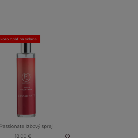
koro opäť na sklade
Passionate Izbový sprej
18,00 €