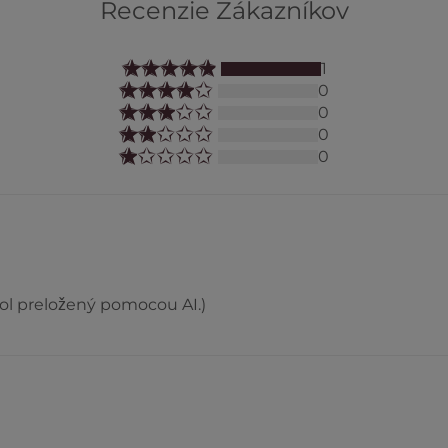
Recenzie Zákazníkov
1
0
0
0
0
bol preložený pomocou AI.)