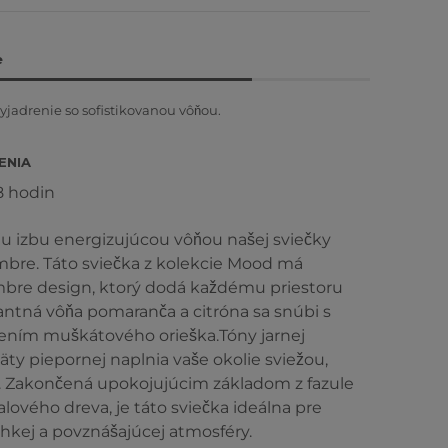
e
yjadrenie so sofistikovanou vôňou.
ENIA
8 hodin
ju izbu energizujúcou vôňou našej sviečky
re. Táto sviečka z kolekcie Mood má
bre design, ktorý dodá každému priestoru
kantná vôňa pomaranča a citróna sa snúbi s
ením muškátového orieška.Tóny jarnej
äty piepornej naplnia vaše okolie sviežou,
. Zakončená upokojujúcim základom z fazule
lového dreva, je táto sviečka ideálna pre
ahkej a povznášajúcej atmosféry.