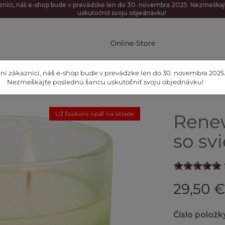
zníci, náš e-shop bude v prevádzke len do 30. novembra 2025. Nezmeška
uskutočniť svoju objednávku!
Online-Store
ní zákazníci, náš e-shop bude v prevádzke len do 30. novembra 2025
Nezmeškajte poslednú šancu uskutočniť svoju objednávku!
Už čoskoro opäť na sklade
Rene
so sv
29,50 
Číslo položk