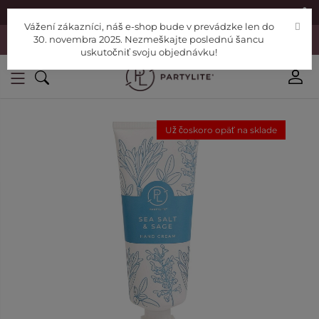
|
Nájdite si Poradcu
Pomoc
Vážení zákazníci, náš e-shop bude v prevádzke len do
Vážení zákazníci, náš e-shop bude v prevádzke len do 30. novembra
30. novembra 2025. Nezmeškajte poslednú šancu
2025. Nezmeškajte poslednú šancu uskutočniť svoju objednávku!
uskutočniť svoju objednávku!
Už čoskoro opäť na sklade