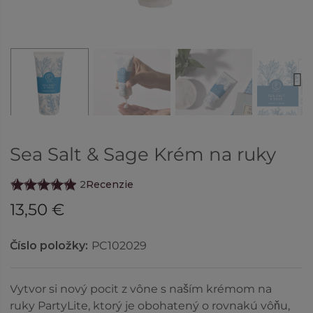
Next
Sea Salt & Sage Krém na ruky
2
Recenzie
13,50 €
Číslo položky:
PC102029
Vytvor si nový pocit z vône s naším krémom na
ruky PartyLite, ktorý je obohatený o rovnakú vôňu,