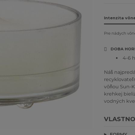
Intenzita vôn
Pre nádych vône
DOBA HOR
4-6 
Náš najpredá
recyklovateľ
vôňou Sun-Ki
krehkej biel
vodných kvet
VLASTNO
FORMY