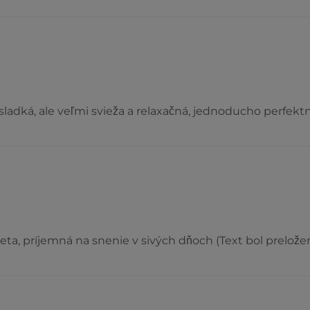
sladká, ale veľmi svieža a relaxačná, jednoducho perfekt
leta, príjemná na snenie v sivých dňoch (Text bol prelož