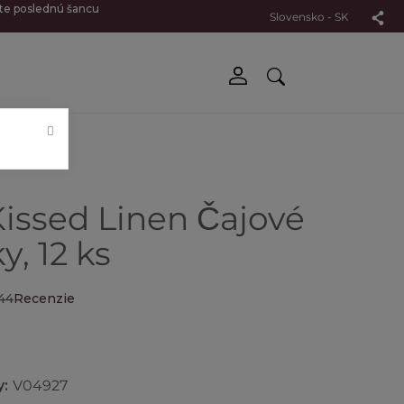
jte poslednú šancu
Slovensko - SK
.
issed Linen Čajové
y, 12 ks
44
Recenzie
y:
V04927