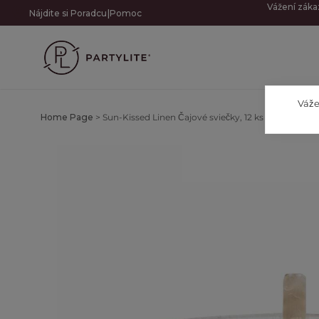
Vážení záka
|
Nájdite si Poradcu
Pomoc
Váže
Home Page
>
Sun-Kissed Linen Čajové sviečky, 12 ks