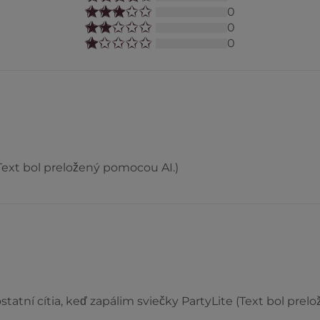
0
0
0
Text bol preložený pomocou AI.)
ostatní cítia, keď zapálim sviečky PartyLite (Text bol pre