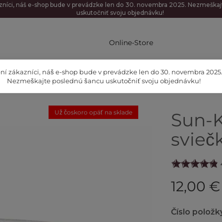
zníci, náš e-shop bude v prevádzke len do 30. novembra 2025. Nezmeška
uskutočniť svoju objednávku!
Online-Store
ní zákazníci, náš e-shop bude v prevádzke len do 30. novembra 2025
Nezmeškajte poslednú šancu uskutočniť svoju objednávku!
Už čoskoro opäť na sklade
Sun-K
sviečk
12,00 €
Číslo položk