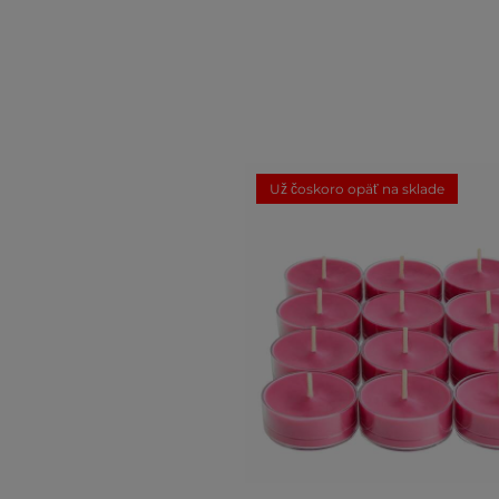
Už čoskoro opäť na sklade