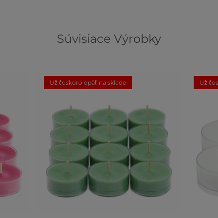
Súvisiace Výrobky
Už čoskoro opäť na sklade
Už čos