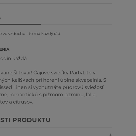
e
 vo vzduchu - to má každý rád.
ENIA
hodín každá
vanejší tovar! Čajové sviečky PartyLite v
ných kalíškach pri horení úplne skvapalnia. S
ssed Linen si vychutnáte púdrovú sviežosť
izne, romantickú s pižmom jazmínu, ľalie,
ov a citrusov.
STI PRODUKTU