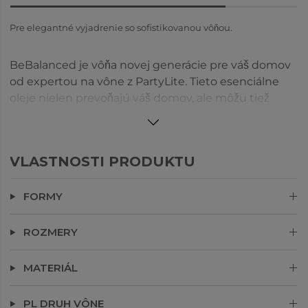
Pre elegantné vyjadrenie so sofistikovanou vôňou.
BeBalanced je vôňa novej generácie pre váš domov
od expertou na vône z PartyLite. Tieto esenciálne
oleje nielen prevoňajú váš domov, ale môžu tiež
zlepšiť vašu náladu. Vyberte si Laid Back Lavender a
relaxujte v ukľudňujúcej atmosféee.
VLASTNOSTI PRODUKTU
FORMY
ROZMERY
MATERIÁL
PL DRUH VÔNE