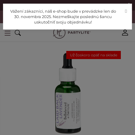
|
Nájdite si Poradcu
Pomoc
Vážení zákazníci, náš e-shop bude v prevádzke len do
Vážení zákazníci, náš e-shop bude v prevádzke len do 30. novembra
30. novembra 2025. Nezmeškajte poslednú šancu
2025. Nezmeškajte poslednú šancu uskutočniť svoju objednávku!
uskutočniť svoju objednávku!
Už čoskoro opäť na sklade