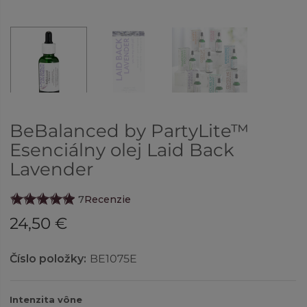
BeBalanced by PartyLite™
Esenciálny olej Laid Back
Lavender
7
Recenzie
24,50 €
Číslo položky:
BE1075E
Intenzita vône