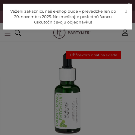
|
Nájdite si Poradcu
Pomoc
Vážení zákazníci, náš e-shop bude v prevádzke len do
Vážení zákazníci, náš e-shop bude v prevádzke len do 30. novembra
30. novembra 2025. Nezmeškajte poslednú šancu
2025. Nezmeškajte poslednú šancu uskutočniť svoju objednávku!
uskutočniť svoju objednávku!
Už čoskoro opäť na sklade