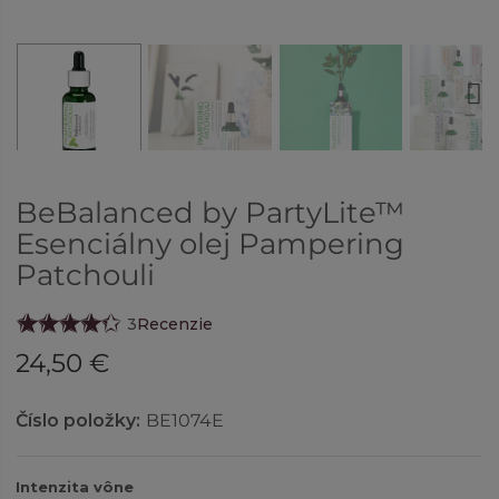
Next
BeBalanced by PartyLite™
Esenciálny olej Pampering
Patchouli
3
Recenzie
24,50 €
Číslo položky:
BE1074E
Intenzita vône