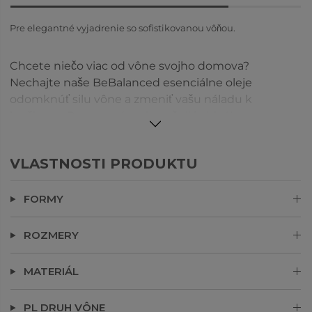
Pre elegantné vyjadrenie so sofistikovanou vôňou.
Chcete niečo viac od vône svojho domova?
Nechajte naše BeBalanced esenciálne oleje
odomknúť silu vône a zmeniť vašu náladu k
lepšiemu. Rozmaznávanie pačuli je ideálnou
voľbou, ako si dať pauzu a dopriať si čas na
rozmaznávanie.
VLASTNOSTI PRODUKTU
FORMY
ROZMERY
MATERIÁL
PL DRUH VÔNE