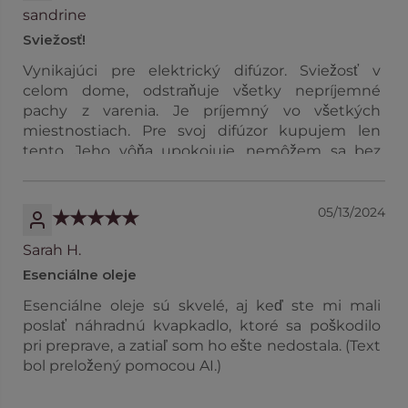
sandrine
Sviežosť!
Vynikajúci pre elektrický difúzor. Sviežosť v
celom dome, odstraňuje všetky nepríjemné
pachy z varenia. Je príjemný vo všetkých
miestnostiach. Pre svoj difúzor kupujem len
tento. Jeho vôňa upokojuje, nemôžem sa bez
neho zaobísť. Získal si ma. (Text bol preložený
pomocou AI.)
05/13/2024
Sarah H.
Esenciálne oleje
Esenciálne oleje sú skvelé, aj keď ste mi mali
poslať náhradnú kvapkadlo, ktoré sa poškodilo
pri preprave, a zatiaľ som ho ešte nedostala. (Text
bol preložený pomocou AI.)