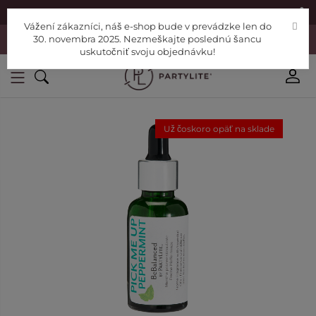
|
Nájdite si Poradcu
Pomoc
Vážení zákazníci, náš e-shop bude v prevádzke len do
Vážení zákazníci, náš e-shop bude v prevádzke len do 30. novembra
30. novembra 2025. Nezmeškajte poslednú šancu
2025. Nezmeškajte poslednú šancu uskutočniť svoju objednávku!
uskutočniť svoju objednávku!
Už čoskoro opäť na sklade