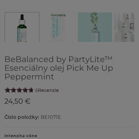
Next
BeBalanced by PartyLite™
Esenciálny olej Pick Me Up
Peppermint
5
Recenzie
24,50 €
Číslo položky:
BE1071E
Intenzita vône