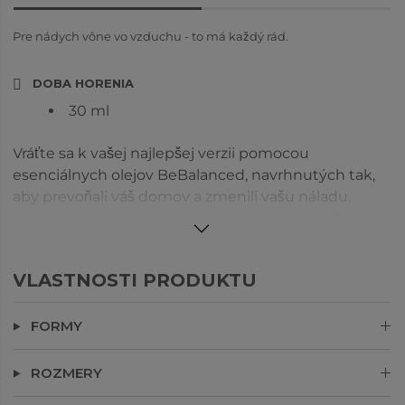
Pre nádych vône vo vzduchu - to má každý rád.
DOBA HORENIA
30 ml
Vráťte sa k vašej najlepšej verzii pomocou
esenciálnych olejov BeBalanced, navrhnutých tak,
aby prevoňali váš domov a zmenili vašu náladu.
Vyberte si Pick Me Up Peppermint pre osviežujúcu
mätu, ktorá povzbudí vaše zmysly.
VLASTNOSTI PRODUKTU
FORMY
ROZMERY