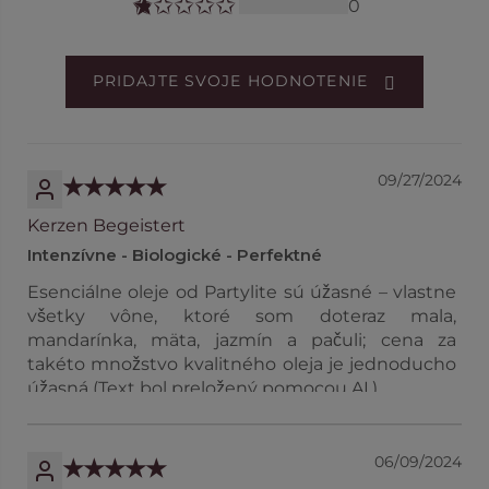
0
PRIDAJTE SVOJE HODNOTENIE
09/27/2024
Kerzen Begeistert
Intenzívne - Biologické - Perfektné
Esenciálne oleje od Partylite sú úžasné – vlastne
všetky vône, ktoré som doteraz mala,
mandarínka, mäta, jazmín a pačuli; cena za
takéto množstvo kvalitného oleja je jednoducho
úžasná (Text bol preložený pomocou AI.)
06/09/2024