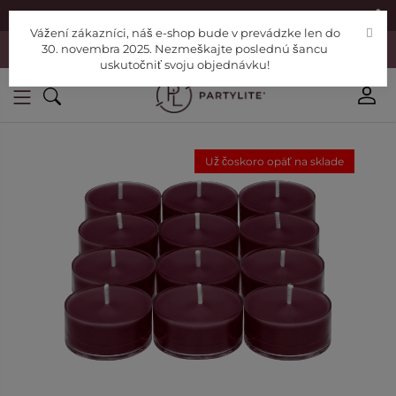
|
Nájdite si Poradcu
Pomoc
Vážení zákazníci, náš e-shop bude v prevádzke len do
Vážení zákazníci, náš e-shop bude v prevádzke len do 30. novembra
30. novembra 2025. Nezmeškajte poslednú šancu
2025. Nezmeškajte poslednú šancu uskutočniť svoju objednávku!
uskutočniť svoju objednávku!
Už čoskoro opäť na sklade