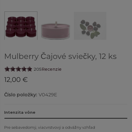
Mulberry Čajové sviečky, 12 ks
205
Recenzie
12,00 €
Číslo položky:
V0429E
Intenzita vône
Pre sebavedomý, viacvrstvový a odvážny vzhľad