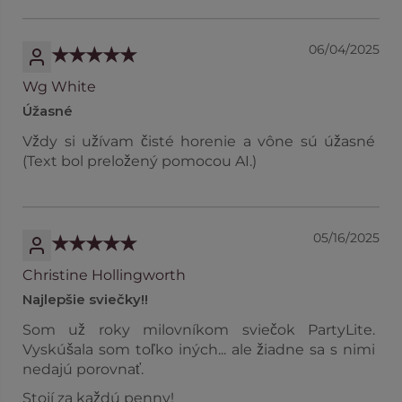
06/04/2025
Wg White
Úžasné
Vždy si užívam čisté horenie a vône sú úžasné
(Text bol preložený pomocou AI.)
05/16/2025
Christine Hollingworth
Najlepšie sviečky!!
Som už roky milovníkom sviečok PartyLite.
Vyskúšala som toľko iných... ale žiadne sa s nimi
nedajú porovnať.
Stojí za každú penny!