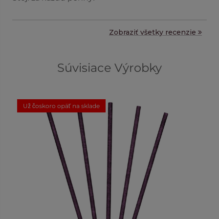
Milujem nové vône. (Text bol preložený pomocou
AI.)
Zobraziť všetky recenzie
Súvisiace Výrobky
Už čoskoro opäť na sklade