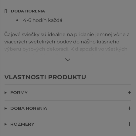
DOBA HORENIA
4-6 hodín každá
Čajové sviečky sú ideálne na pridanie jemnej vône a
viacerých svetelných bodov do nášho krásneho
výberu bytových dekorácií. K dispozícii vo všetkých
exkluzívnych vôňach PartyLite as dobou horenia 4-
6 hodín. Mulberry vám dáva klasickú vôňu
kyslastých čiernych ríbezlí, sladké černice, šťavnaté
VLASTNOSTI PRODUKTU
moruše a šperkov z granátového jablka zmiešaných
pre dokonalý bobuľový nádych.
FORMY
DOBA HORENIA
ROZMERY