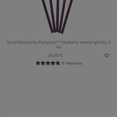
SmartScents by PartyLite™ Mulberry Vonné tyčinky, 5
ks
26,00 €
Recenzie
17