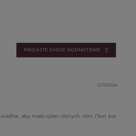
PRIDAJTE SVOJE HODNOTENIE
12/11/2024
iečok, aby mala výber rôznych vôní. (Text bol