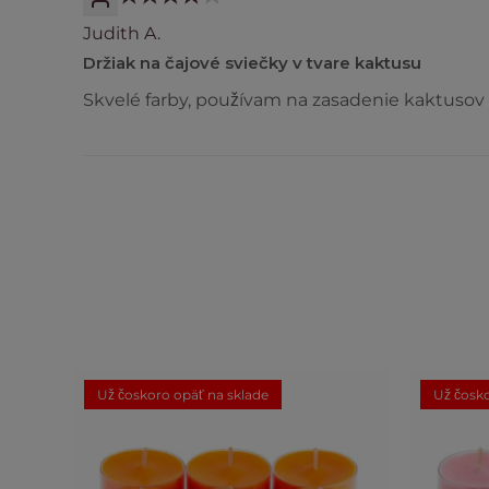
Judith A.
Držiak na čajové sviečky v tvare kaktusu
Skvelé farby, používam na zasadenie kaktusov 
Už čoskoro opäť na sklade
Už čosko