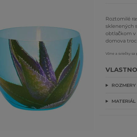
Roztomilé ra
sklenených s
obtlačkom v 
domova troch
Vône a sviečky sa
VLASTNO
ROZMERY
MATERIÁL