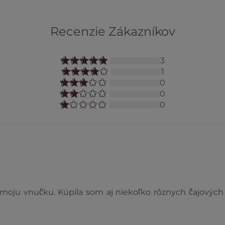
Recenzie Zákazníkov
3
1
0
0
0
ju vnučku. Kúpila som aj niekoľko rôznych čajových sv