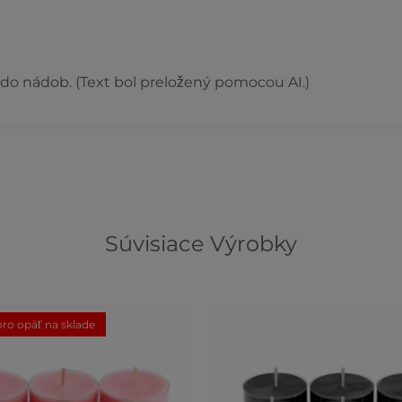
do nádob. (Text bol preložený pomocou AI.)
Súvisiace Výrobky
ro opäť na sklade