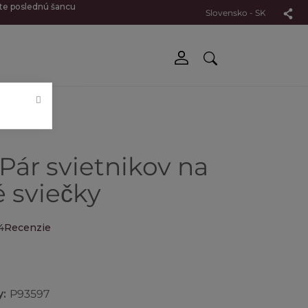
jte poslednú šancu
Slovensko - SK
.
 Pár svietnikov na
é sviečky
4
Recenzie
€
y:
P93597