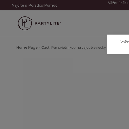
Vážení záka
|
Nájdite si Poradcu
Pomoc
Váže
Home Page
>
Cacti Pár svietnikov na čajové sviečky