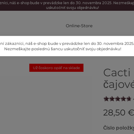
zníci, náš e-shop bude v prevádzke len do 30. novembra 2025. Nezmeška
uskutočniť svoju objednávku!
Online-Store
ní zákazníci, náš e-shop bude v prevádzke len do 30. novembra 2025
Nezmeškajte poslednú šancu uskutočniť svoju objednávku!
Už čoskoro opäť na sklade
Cacti
čajov
28,50 
Číslo položk