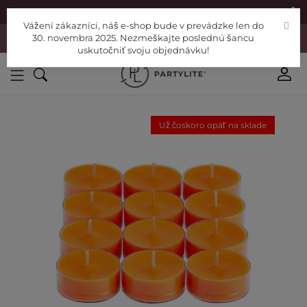
|
Nájdite si Poradcu
Pomoc
Vážení zákazníci, náš e-shop bude v prevádzke len do
Vážení zákazníci, náš e-shop bude v prevádzke len do 30. novembra
30. novembra 2025. Nezmeškajte poslednú šancu
2025. Nezmeškajte poslednú šancu uskutočniť svoju objednávku!
uskutočniť svoju objednávku!
Už čoskoro opäť na sklade