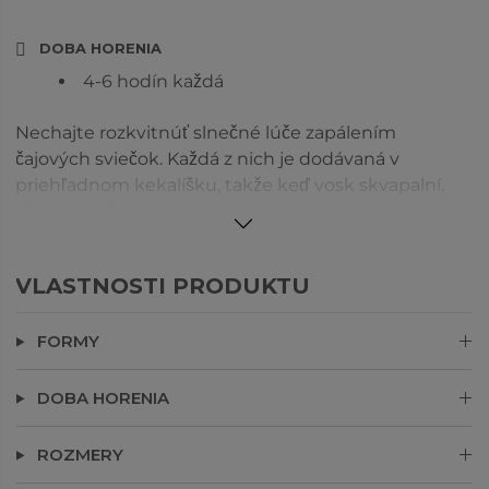
DOBA HORENIA
4-6 hodín každá
Nechajte rozkvitnúť slnečné lúče zapálením
čajových sviečok. Každá z nich je dodávaná v
priehľadnom kekalíšku, takže keď vosk skvapalní,
užijete si ešte viac blikajúceho svetla. So zmesou
vôní klementínky, grapefruitu a sedmokrásky
Marguerite.
VLASTNOSTI PRODUKTU
FORMY
DOBA HORENIA
ROZMERY