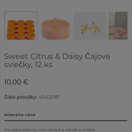
Next
Sweet Citrus & Daisy Čajové
sviečky, 12 ks
10,00 €
Číslo položky:
V042097
Intenzita vône
Pre sebavedomý, viacvrstvový a odvážny vzhľad