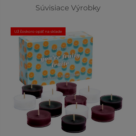
Súvisiace Výrobky
Už čoskoro opäť na sklade